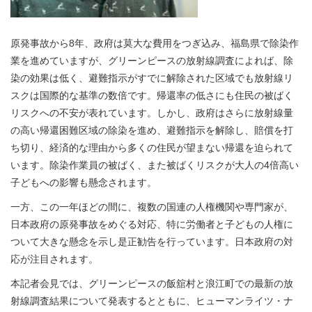
原発事故から8年、政府は莫大な費用をつぎ込み、福島県で除染作
業を進めていますが、グリーンピースの放射線調査によれば、除
染の効果は低く、避難指示がすでに解除された区域でも放射線リ
スクは国際的な基準の数倍です。帰還率の低さにも住民の被ばく
リスクへの不安が表れています。しかし、政府はさらに放射線量
の高い帰還困難区域の除染を進め、避難指示を解除し、賠償を打
ち切り、経済的な理由から多くの住民が望まない帰還を迫られて
います。除染作業員の被ばく、また被ばくリスクが大人の4倍高い
子どもへの影響も懸念されます。
一方、この一年ほどの間に、複数の国連の人権機関や専門家が、
日本政府の原発事故をめぐる対応、特に労働者と子どもの人権に
ついて大きな懸念を示し是正勧告を行っています。日本政府の対
応が注目されます。
本記者会見では、グリーンピースの飯舘村と浪江町での最新の放
射線調査結果について発表するとともに、ヒューマンライツ・ナ