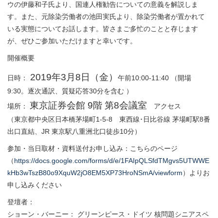
ウの伊藤和子氏より、国連人権勧告についての意義を解説しま
す。また、元除染労働者の池田実氏より、除染労働者が置かれて
いる実態についてお話します。皆さまご多忙のことと存じます
が、ぜひご参加いただけますと幸いです。
開催概要
2019年3月8日（金）
日時：
午前10:00-11:40 （開場
9:30。逐次通訳、質疑応答30分を含む ）
東京証券会館 9階 第8会議室
場所：
アクセス
（東京都中央区日本橋茅場町1-5-8 東西線･日比谷線 茅場町駅8番
出口直結、JR 東京駅八重洲北口徒歩10分）
参加・当日取材・資料送付お申し込み：こちらのページ
（
https://docs.google.com/forms/d/e/1FAIpQLSfdTMgvs5UTWWE
kHb3wTszB80o9XquW2jO8EM5XP73HroNSmA/viewform
）よりお
申し込みください
登壇者：
ショーン・バーニー： グリーンピース・ドイツ 核問題シニアスペ