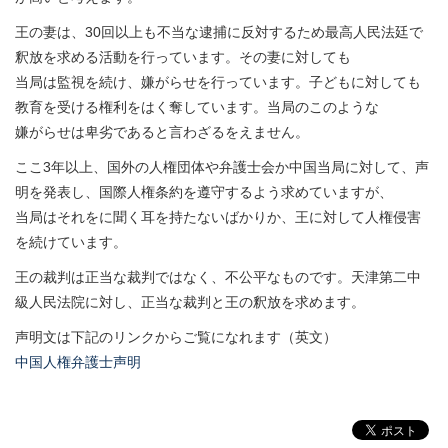
王の妻は、30回以上も不当な逮捕に反対するため最高人民法廷で
釈放を求める活動を行っています。その妻に対しても
当局は監視を続け、嫌がらせを行っています。子どもに対しても
教育を受ける権利をはく奪しています。当局のこのような
嫌がらせは卑劣であると言わざるをえません。
ここ3年以上、国外の人権団体や弁護士会か中国当局に対して、声
明を発表し、国際人権条約を遵守するよう求めていますが、
当局はそれをに聞く耳を持たないばかりか、王に対して人権侵害
を続けています。
王の裁判は正当な裁判ではなく、不公平なものです。天津第二中
級人民法院に対し、正当な裁判と王の釈放を求めます。
声明文は下記のリンクからご覧になれます（英文）
中国人権弁護士声明