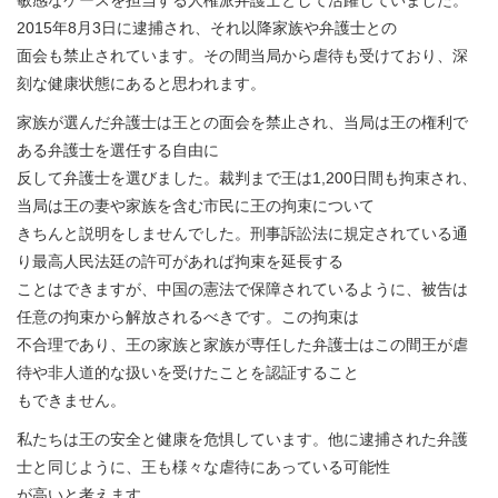
2015年8月3日に逮捕され、それ以降家族や弁護士との
面会も禁止されています。その間当局から虐待も受けており、深
刻な健康状態にあると思われます。
家族が選んだ弁護士は王との面会を禁止され、当局は王の権利で
ある弁護士を選任する自由に
反して弁護士を選びました。裁判まで王は1,200日間も拘束され、
当局は王の妻や家族を含む市民に王の拘束について
きちんと説明をしませんでした。刑事訴訟法に規定されている通
り最高人民法廷の許可があれば拘束を延長する
ことはできますが、中国の憲法で保障されているように、被告は
任意の拘束から解放されるべきです。この拘束は
不合理であり、王の家族と家族が専任した弁護士はこの間王が虐
待や非人道的な扱いを受けたことを認証すること
もできません。
私たちは王の安全と健康を危惧しています。他に逮捕された弁護
士と同じように、王も様々な虐待にあっている可能性
が高いと考えます。