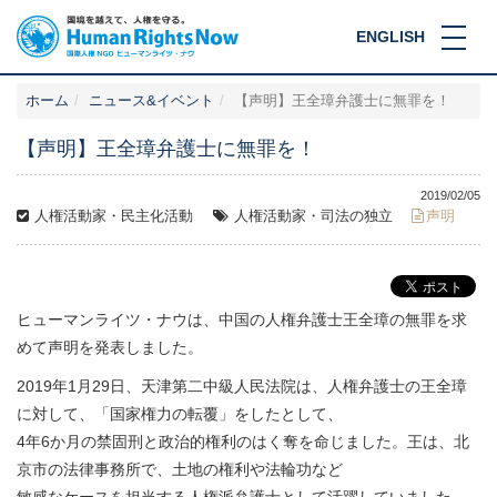
ENGLISH
ホーム
ニュース&イベント
【声明】王全璋弁護士に無罪を！
【声明】王全璋弁護士に無罪を！
2019/02/05
人権活動家・民主化活動
人権活動家・司法の独立
声明
ヒューマンライツ・ナウは、中国の人権弁護士王全璋の無罪を求
めて声明を発表しました。
2019年1月29日、天津第二中級人民法院は、人権弁護士の王全璋
に対して、「国家権力の転覆」をしたとして、
4年6か月の禁固刑と政治的権利のはく奪を命じました。王は、北
京市の法律事務所で、土地の権利や法輪功など
敏感なケースを担当する人権派弁護士として活躍していました。