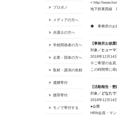
< http://www.ho
プロボノ
地下鉄東西線 
メディアの方へ
◆ 事務所のお
弁護士の方へ
【事務所お披露
学校関係者の方へ
対象／
ヒューマ
2018年12月1
企業・団体の方へ
※ご希望の会員、
この時間帯に尋
取材・講演の依頼
遺贈寄付
【活動報告・懇
対象／
どなたで
贖罪寄付
2018年12月1
●会費
モノで寄付する
HRN会員・マン