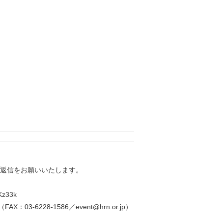
り返信をお願いいたします。
Kz33k
28-1586／event@hrn.or.jp）