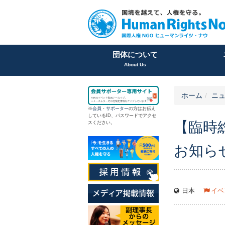
団体について
About Us
ホーム
ニュ
※
会員
・
サポーター
の方はお伝え
しているID、パスワードでアクセ
【臨時
スください。
お知ら
日本
イベ