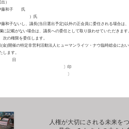
選出）
伊藤和子 氏
員（ ）氏
和子ないし、議長(当日選出予定)以外の正会員に委任される場合は、
欄に記載がない場合は、議長への委任として取り扱わせていただきます
、次の権限を委任します。
月14日(金)開催の特定非営利活動法人ヒューマンライツ・ナウ臨時総会に
たします。
 月 日
 〔 〕印
所 〔 〕
人権が大切にされる未来を