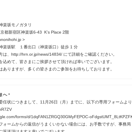
神楽坂モノガタリ
東京都新宿区神楽坂6-43 K’s Place 2階
nnonihohi.jp >
神楽坂駅 １番出口（神楽坂口）徒歩 1 分
http://hrn.or.jp/news/14834/ にて詳細をご確認ください。
を込めて、皆さまにご挨拶させて頂ければ幸いでございます。
はありますが、多くの皆さまのご参加をお待ちしております。
まへ
＊
委任状につきまして、11月26日（月）までに、以下の専用フォームよ
emR7ZV
google.com/forms/d/1dqFAN1ZRGQ30GMyFEPOC-oFdgstUMT_8LtKPZF
ームからの返信がうまくいかない場合には、お手数ですが、事務局（FAX：03-62
ご返送頂けますと幸いでございます。