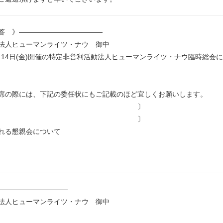
答 》————————————
法人ヒューマンライツ・ナウ 御中
2月14日(金)開催の特定非営利活動法人ヒューマンライツ・ナウ臨時総会に
。
。
には、下記の委任状にもご記載のほど宜しくお願いします。
 名〔 〕
絡先〔 〕
れる懇親会について
。
。
——————————
法人ヒューマンライツ・ナウ 御中