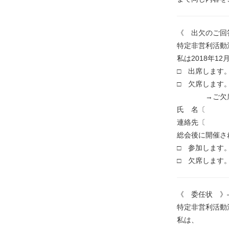
《 出欠のご回
特定非営利活動
私は2018年1
□ 出席します
□ 欠席します
→ご欠席の際
氏
連
総会後に開催さ
□ 参加します
□ 欠席します
《 委任状 》
特定非営利活動
私は、