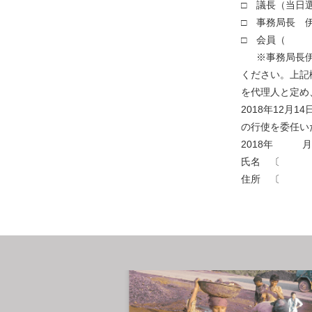
□ 議長（当日
□ 事務局長 
□ 会
※事務局長伊藤
ください。上記
を代理人と定め
2018年12
の行使を委任い
2018年
氏名
住