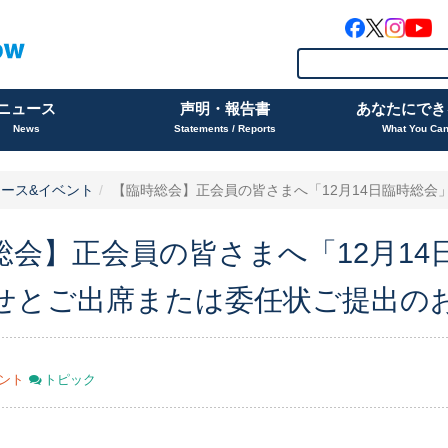
ニュース
声明・報告書
あなたにでき
News
Statements / Reports
What You Ca
ース&イベント
【臨時総会】正会員の皆さまへ「12月14日臨時総会」開
総会】正会員の皆さまへ「12月14
せとご出席または委任状ご提出の
ント
トピック