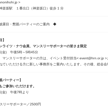
nnonihohi.jp >
神楽坂駅 １番出口（神楽坂口）徒歩 1 分
披露目・懇親パーティーのご案内 ◆
目】
ンライツ・ナウ会員、マンスリーサポーターの皆さま限定
4日(金) 午後5時～5時45分
マンスリーサポーターの方は、イベント受付担当< event@hrn.or.jp
ねていただける方に新しい事務所をご案内いたします。その後、総会会
親パーティー】
もご参加いただけます。
4日(金) 午後7時より
スリーサポーター／2500円