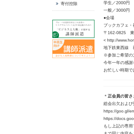
学生／2000円
寄付控除
一般／3000円
●会場
ブックカフェ・
〒162-0825 
< http://www.ho
地下鉄東西線 
※参加ご希望の方は、
今年一年の感謝
お忙しい時期で
＊
正会員の皆さ
総会出欠および
https://goo.gl/
https://docs.
もし上記の専用フォ
まで同じ内容を