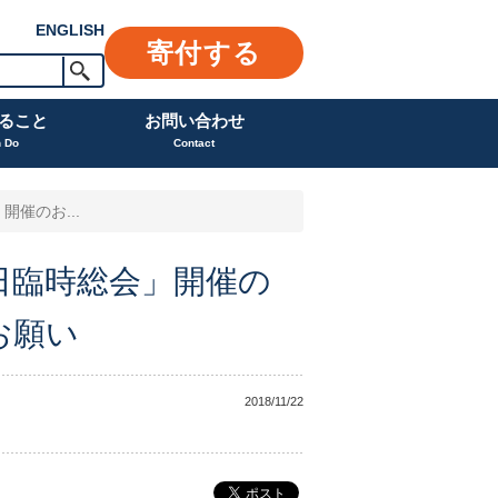
ENGLISH
寄付する
ること
お問い合わせ
n Do
Contact
催のお...
日臨時総会」開催の
お願い
2018/11/22