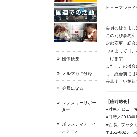
ヒューマンライ
会員の皆さまに
このたび事務所
定款変更・総会
つきましては、
上げます。
団体概要
また、この機会
メルマガに登録
し、総会前には
是非楽しい懇親
会員になる
【臨時総会】
マンスリーサポー
●対象／
ヒュー
ター
●日時／2018
ボランティア・イ
●会場／ブック
ンターン
〒162-0825 