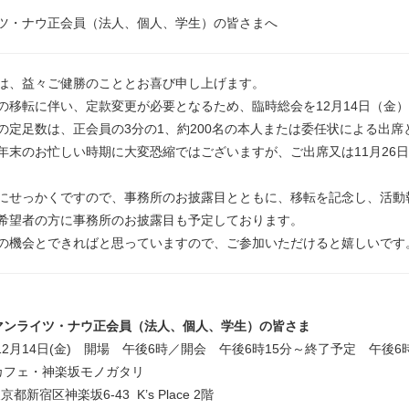
ツ・ナウ正会員（法人、個人、学生）の皆さまへ
は、益々ご健勝のこととお喜び申し上げます。
の移転に伴い、定款変更が必要となるため、臨時総会を12月14日（金
の定足数は、正会員の3分の1、約200名の本人または委任状による出席
年末のお忙しい時期に大変恐縮ではございますが、ご出席又は11月26
にせっかくですので、事務所のお披露目とともに、移転を記念し、活動
希望者の方に事務所のお披露目も予定しております。
の機会とできればと思っていますので、ご参加いただけると嬉しいです
マンライツ・ナウ正会員（法人、個人、学生）の皆さま
年12月14日(金) 開場 午後6時／開会 午後6時15分～終了予定 午後6
カフェ・神楽坂モノガタリ
東京都新宿区神楽坂6-43 K’s Place 2階