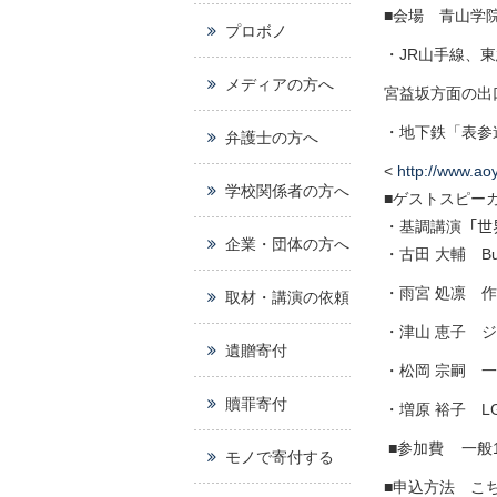
■会場 青山学
プロボノ
・JR山手線、
メディアの方へ
宮益坂方面の出
・地下鉄「表参
弁護士の方へ
<
http://www.ao
学校関係者の方へ
■ゲストスピー
・基調講演
「世
企業・団体の方へ
・古田 大輔 Buz
・雨宮 処凛 
取材・講演の依頼
・津山 恵子 
遺贈寄付
・松岡
宗嗣
一
贖罪寄付
・増原 裕子 L
■参加費 一般
モノで寄付する
■申込方法 こ