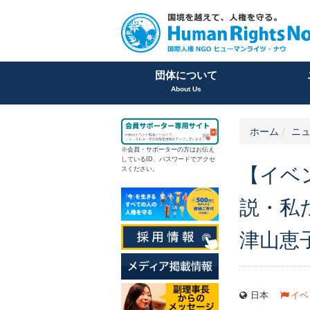
団体について
About Us
ホーム
ニュ
※
会員
・
サポーター
の方はお伝え
しているID、パスワードでアクセ
【イベ
スください。
説・私
津山恵
日本
イベ