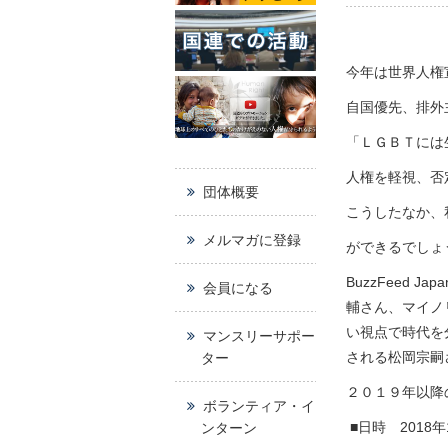
今年は世界人権
自国優先、排外
「ＬＧＢＴには
人権を軽視、否
団体概要
こうしたなか、
メルマガに登録
ができるでしょ
BuzzFeed
会員になる
輔さん、マイノ
い視点で時代を
マンスリーサポー
される松岡
宗嗣
ター
２０１９年以降
ボランティア・イ
■日時 2018年12
ンターン