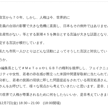
宣言から７０年。しかし、人権は今、世界的に
主義の台頭の影響で大きな危機に直面し、日本もその例外ではありませ
生産性がない」等とする新潮４５を舞台とする言論が大きな話題となり
定する言説が横行しています。
私たち市民一人ひとりはどんな活動によってそうした言説と対抗してい
うか。
 Japan編集長として＃ＭｅＴｏｏやＬＧＢＴの権利を後押しし、フェイ
リティや女性、若者の存在感が際立った米国中間選挙取材に当たられて
分析し、若者の貧困の現状に即した問題提起をされている雨宮処凛さん
さんをお呼びして、様々な視点から考えていきたいと思います。是非、
の世界で人権が尊重されるために何をしたらいいか、是非考えていきま
月7日(金) 18:30～21:00 (18:00開場)