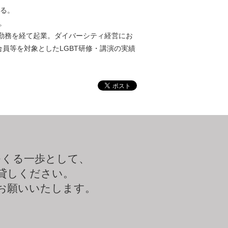
る。
。
社勤務を経て起業。
ダイバーシティ経営にお
合員等を対象としたLGBT研修・講演の実績
つくる一歩として、
貸しください。
お願いいたします。