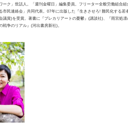
ワーク」世話人。「週刊金曜日」編集委員。フリーター全般労働組合組
市民連絡会」共同代表。07年に出版した『生きさせろ! 難民化する若者た
会議賞)を受賞。著書に『プレカリアートの憂鬱』(講談社)、『雨宮処凛
の戦争のリアル』(河出書房新社)。