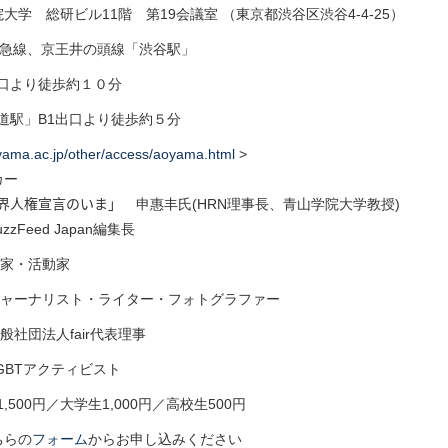
院大学 総研ビル
11
階 第
19
会議室 （東京都渋谷区渋谷4-4-25）
東急線、京王井の頭線「渋谷駅」
口より徒歩約１０分
道駅」B1出口より徒歩約５分
yama.ac.jp/other/
access/aoyama.html
>
カー
界人権宣言のいま」
申惠丰氏(HRN理事長、青山学院大学教授)
zFeed Japan編集長
作家・活動家
ジャーナリスト・ライター・フォトグラファー
般社団法人
fair
代表理事
GBTアクティビスト
1,500
円／大学生1,000円／高校生500円
ちらの
フォーム
からお申し込みください