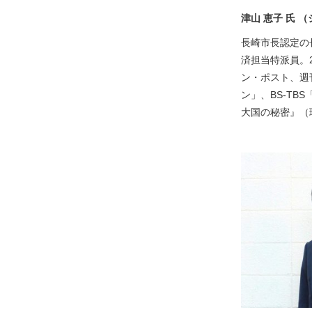
津山 恵子 氏 
長崎市長認定の
済担当特派員。2
ン・ポスト、週
ン」、BS-T
大国の秘密』（