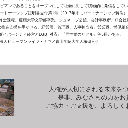
レズビアンであることをオープンにして社会に対し
て積極的に発信をしてい
区パートナーシップ証明書交付第1号（
2017年末にパートナーシップ解消）
修士課程、慶應大学文学部卒業。ジュネーブ公館、
会計事務所、IT会
策の推進支援を手がける。
経営層、管理職、人事担当者、営業職、
労働組
ダイバーシティ経営とLGBT対応』『同性婚のリアル』
等5冊がある。
O法人ヒューマンライツ・ナウ／青山学院大学人権研究会
人権が大切にされる未来を
是非、みなさまの力をお
ご協力・ご支援を、よろしく