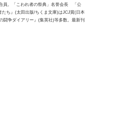
合員。「こわれ者の祭典」名誉会長 「公
ち』(太田出版/ちくま文庫)はJCJ賞(日本
の闘争ダイアリー』(集英社)等多数。最新刊