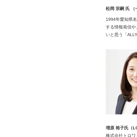
松岡
宗嗣 氏 （
1994年愛知県
する情報発信や
いと思う「ALL
増原 裕子氏（L
株式会社トロワ