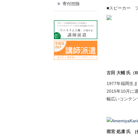
寄付控除
■スピーカー 
古田 大輔 氏（Bu
1977年福岡
2015年10月
幅広いコンテン
雨宮 処凛 氏 