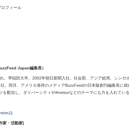
プロフィール
zzFeed Japan編集長）
生まれ、早稲田大卒。2002年朝日新聞入社。社会部、アジア総局、シン
に退社。同月、アメリカ発祥のメディアBuzzFeedの日本版創刊編集長
ツを配信し、ダイバーシティや#metooなどのテーマにも力を入れてい
(作家・活動家)