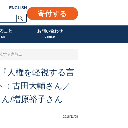
ENGLISH
寄付する
ること
お問い合わせ
n Do
Contact
する言説...
念『人権を軽視する言
ト：古田大輔さん／
ん/増原裕子さん
2018/11/09