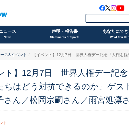
ニュース
声明・報告書
あなたにでき
News
Statements / Reports
What You Ca
ース&イベント
【イベント】12月7日 世界人権デー記念『人権を軽視
ント】12月7日 世界人権デー記
たちはどう対抗できるのか』ゲス
子さん／松岡宗嗣さん／雨宮処凛さ
ント