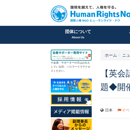
団体について
About Us
ホーム
ニュ
※
会員
・
サポーター
の方はお伝え
しているID、パスワードでアクセ
【英会
スください。
題◆開
日本
イベ