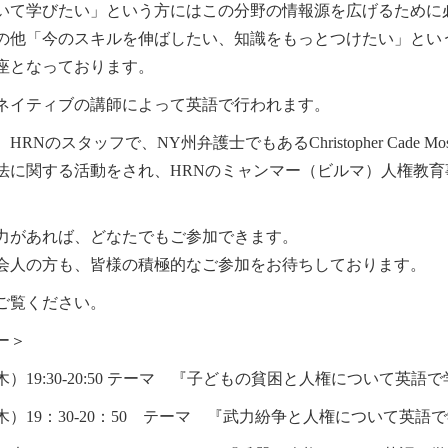
いて学びたい」という方にはこの分野の情報源を広げるために
の他「今のスキルを伸ばしたい、知識をもっとつけたい」とい
座となっております。
ネイティブの講師によって英語で行われます。
、
HRN
のスタッフで、
NY
州弁護士でもある
Christopher Cade Mo
法に関する活動をされ、
HRN
のミャンマー（ビルマ）人権教育
力があれば、どなたでもご参加できます。
会人の方も、皆様の積極的なご参加をお待ちしております。
ご覧ください。
ー＞
木）
19:30-20:50
テーマ 『子どもの貧困と人権について英語で
木）
19
：
30-20
：
50
テーマ 『武力紛争と人権について英語で