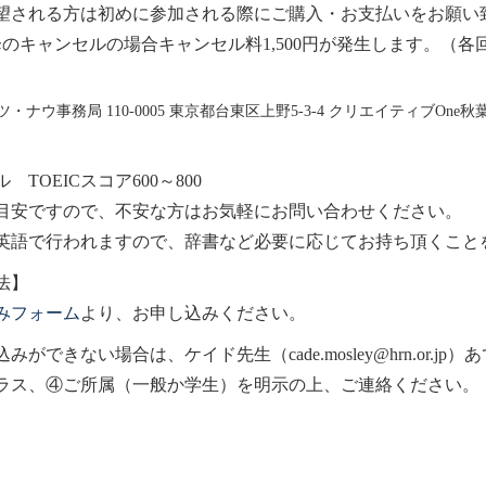
望される方は初めに参加される際にご購入・お支払いをお願い
降のキャンセルの場合キャンセル料
1,500
円が発生します。（各
ツ・ナウ事務局
110-0005
東京都台東区上野
5-3-4
クリエイティブ
One
秋葉
ベル
TOEIC
スコア
600
～
800
目安ですので、不安な方はお気軽にお問い合わせください。
英語で行われますので、辞書など必要に応じてお持ち頂くこと
法】
みフォーム
より、お申し込みください。
込みができない場合は、
ケイド先生
（cade.mosley@hrn.or.jp
）あ
ラス、
④
ご所属（一般か学生）を明示の上、ご連絡ください。