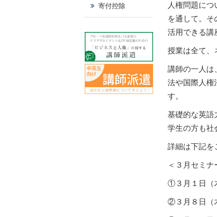
人権問題につ
寄付控除
を通して。そ
活用できる講
授業は全て、
講師の一人は
法や国際人権
す。
基礎的な英語
学生の方も社
詳細は下記を
＜３月セミナ
①
３月１日（
②
３月８日（