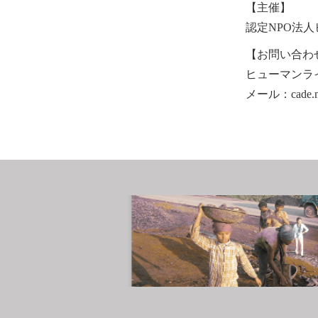
【主催】
認定
NPO
法人
【お問い合わ
ヒューマンラ
メール：cade.mos