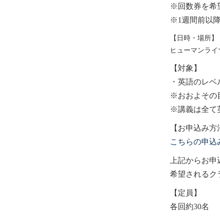
※
回数券を希
※1
週間前以
【日時・場所】
ヒューマンライ
【対象】
・英語のレ
※
おおよその
※
講義は全て
【お申込み方
こちらの申込
上記からお申
希望されるク
【定員】
各回約
30
名