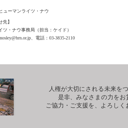
ヒューマンライツ・ナウ
せ先】
イツ・ナウ事務局（担当：ケイド）
ley@hrn.or.jp
、電話：
03-3835-2110
人権が大切にされる未来を
是非、みなさまの力をお
ご協力・ご支援を、よろしく