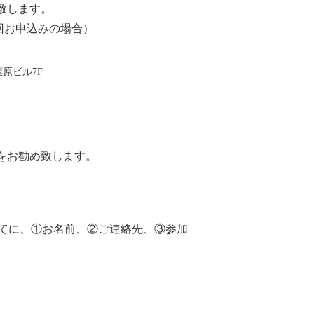
致します。
回お申込みの場合）
原ビル7F
をお勧め致します。
てに、
①
お名前、
②
ご連絡先、
③
参加