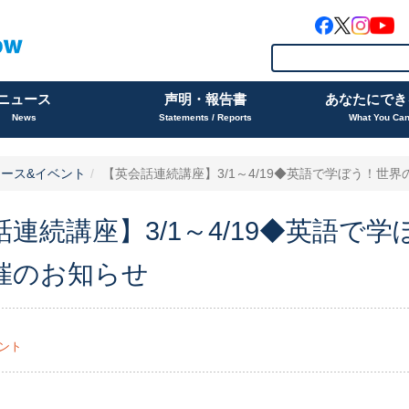
ニュース
声明・報告書
あなたにでき
News
Statements / Reports
What You Ca
ース&イベント
【英会話連続講座】3/1～4/19◆英語で学ぼう！世界の人
話連続講座】3/1～4/19◆英語で
催のお知らせ
ント