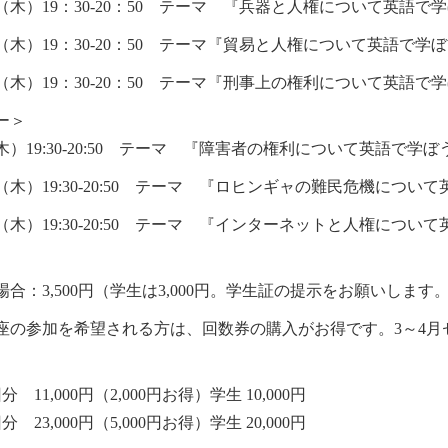
（木）
19
：
30-20
：
50
テーマ 『兵器と人権について英語で学
（木）
19
：
30-20
：
50
テーマ『貿易と人権について英語で学ぼ
（木）
19
：
30-20
：
50
テーマ『刑事上の権利について英語で学
ー＞
木）
19:30-20:50
テーマ 『障害者の権利について英語で学
（木）
19:30-20:50
テーマ 『ロヒンギャの難民危機について
（木）
19:30-20:50
テーマ 『インターネットと人権について
場合：
3,500
円（学生は
3,000
円。学生証の提示をお願いします
座の参加を希望される方は、回数券の購入がお得です。
3～4
月
。
回分
11,000
円（
2,000
円お得）学生
10,000
円
回分
23,000
円（
5,000
円お得）学生
20,000
円