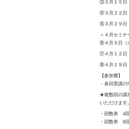
③
３月１５日
④
３月２２日
⑤
３月２９日
＜４月セミナ
⑥４
月５日（
⑦４月１２日
⑧４月１９日
【参加費】
・各回受講の
★
複数回の講
いただけます
・回数券
4
・回数券
8