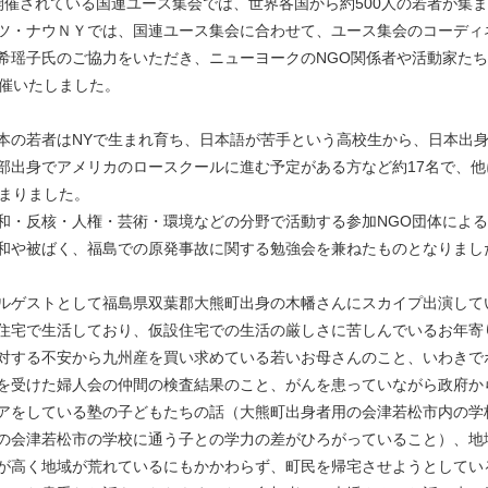
開催されている国連ユース集会では、世界各国から約500人の若者が集
ツ・ナウＮＹでは、国連ユース集会に合わせて、ユース集会のコーディネ
希瑶子氏のご協力をいただき、ニューヨークのNGO関係者や活動家た
共催いたしました。
本の若者はNYで生まれ育ち、日本語が苦手という高校生から、日本出
部出身でアメリカのロースクールに進む予定がある方など約17名で、他
集まりました。
和・反核・人権・芸術・環境などの分野で活動する参加NGO団体による
和や被ばく、福島での原発事故に関する勉強会を兼ねたものとなりまし
ルゲストとして福島県双葉郡大熊町出身の木幡さんにスカイプ出演して
住宅で生活しており、仮設住宅での生活の厳しさに苦しんでいるお年寄
対する不安から九州産を買い求めている若いお母さんのこと、いわきで
を受けた婦人会の仲間の検査結果のこと、がんを患っていながら政府か
アをしている塾の子どもたちの話（大熊町出身者用の会津若松市内の学
の会津若松市の学校に通う子との学力の差がひろがっていること）、地
が高く地域が荒れているにもかかわらず、町民を帰宅させようとしてい