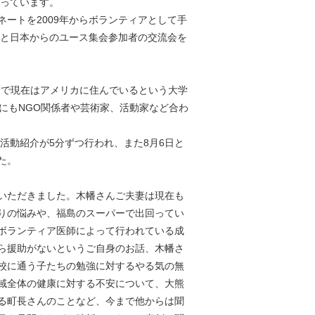
まっています。
ートを2009年からボランティアとして手
ちと日本からのユース集会参加者の交流会を
身で現在はアメリカに住んでいるという大学
にもNGO関係者や芸術家、活動家など合わ
活動紹介が5分ずつ行われ、また8月6日と
た。
いただきました。木幡さんご夫妻は現在も
りの悩みや、福島のスーパーで出回ってい
ボランティア医師によって行われている成
ら援助がないというご自身のお話、木幡さ
校に通う子たちの勉強に対するやる気の無
域全体の健康に対する不安について、大熊
る町長さんのことなど、今まで他からは聞