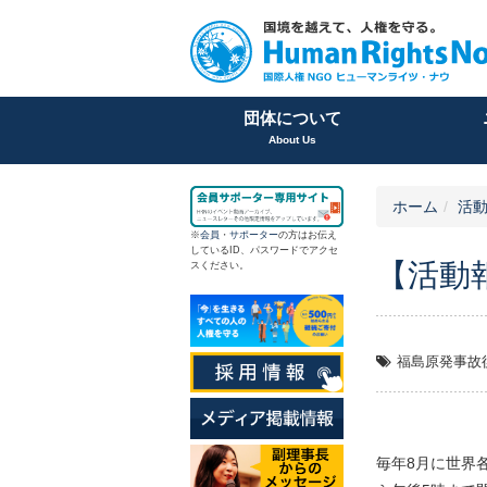
団体について
About Us
ホーム
活
※
会員
・
サポーター
の方はお伝え
しているID、パスワードでアクセ
【活動
スください。
福島原発事故
毎年8月に世界