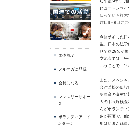
ら午後5時まで
ヒューマンライ
伝っている打木
昨日8月6日に
今回参加した日
生、日本の法学
せて約25名が
団体概要
交流会では、平
いうことで、平
メルマガに登録
また、スペシャ
会員になる
会津若松の仮設
る県産の食材に
マンスリーサポー
人の甲状腺検査
ター
んがボランティ
さが顕著で、他
ボランティア・イ
ンターン
町はいまだ線量