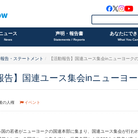
ニュース
声明・報告書
あなたにでき
News
Statements / Reports
What You Ca
動報告・ステートメント
【活動報告】国連ユース集会inニューヨーク
報告】国連ユース集会inニューヨ
後の人権
イベント
各国の若者がニューヨークの国連本部に集まり、国連ユース集会が行われ