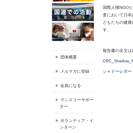
国際人権NGO
査において日本
どもたちの健康
す。
報告書の全文は
団体概要
CRC_Shadow_R
メルマガに登録
シャドーレポー
会員になる
マンスリーサポー
ター
ボランティア・イ
ンターン