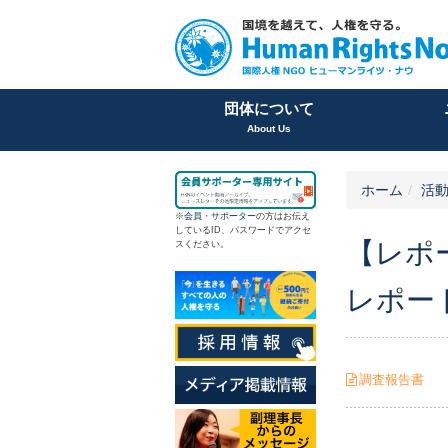
団体について
About Us
ホーム
活
※
会員
・
サポーター
の方はお伝え
しているID、パスワードでアクセ
【レポ
スください。
レポー
調査報告書