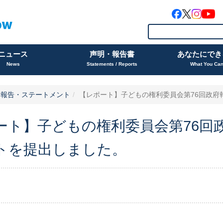
ニュース
声明・報告書
あなたにでき
News
Statements / Reports
What You Ca
動報告・ステートメント
【レポート】子どもの権利委員会第76回政府報
ート】子どもの権利委員会第76回
トを提出しました。