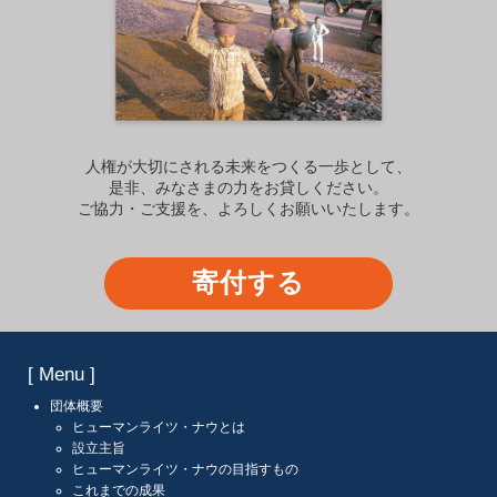
人権が大切にされる未来をつくる一歩として、
是非、みなさまの力をお貸しください。
ご協力・ご支援を、よろしくお願いいたします。
寄付する
[ Menu ]
団体概要
ヒューマンライツ・ナウとは
設立主旨
ヒューマンライツ・ナウの目指すもの
これまでの成果