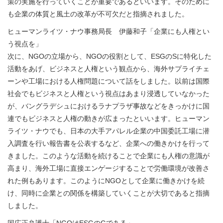
策の実施を行っていくことが重要であるといいます。そのために
も企業の体質と風土の改革が不可欠だと指摘されました。
ヒューマンライツ・ナウ事務局長 伊藤和子「企業にも人権とい
う視点を」
次に、NGOの立場から、NGOの役割として、ESGのSに特化した
活動をあげ、ビジネスと人権という観点から、海外サプライチェ
ーンや工場における人権問題について話をしました。以前は国際
社会でもビジネスと人権という視点はあまり浸透していなかった
が、バングラデシュにおけるラナプラザ事故などをきっかけに国
連でもビジネスと人権の動きが広まったといいます。ヒューマン
ライツ・ナウでも、日本の大手アパレル企業の中国委託工場に潜
入調査を行い報告書を公表するなど、企業への働きかけを行って
きました。このような活動を続けることで企業にも人権の意識が
高まり、海外工場に直接エンゲージすることで労働環境が改善さ
れた例もあります。このようにNGOとして企業に働きかけを続
け、同時に企業との関係を構築していくことが大切であると指摘
しました。
国広正弁護士「NGOはESGのGである」