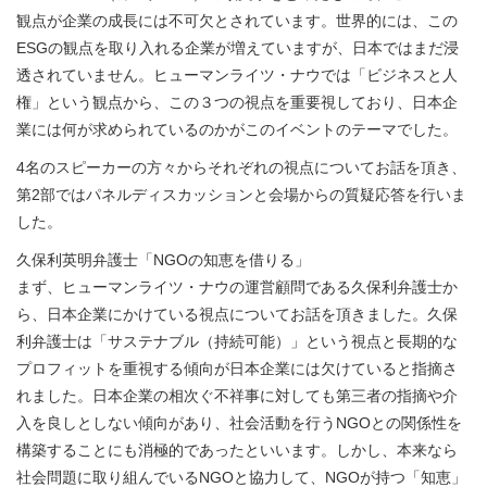
観点が企業の成長には不可欠とされています。世界的には、この
ESGの観点を取り入れる企業が増えていますが、日本ではまだ浸
透されていません。ヒューマンライツ・ナウでは「ビジネスと人
権」という観点から、この３つの視点を重要視しており、日本企
業には何が求められているのかがこのイベントのテーマでした。
4名のスピーカーの方々からそれぞれの視点についてお話を頂き、
第2部ではパネルディスカッションと会場からの質疑応答を行いま
した。
久保利英明弁護士「NGOの知恵を借りる」
まず、ヒューマンライツ・ナウの運営顧問である久保利弁護士か
ら、日本企業にかけている視点についてお話を頂きました。久保
利弁護士は「サステナブル（持続可能）」という視点と長期的な
プロフィットを重視する傾向が日本企業には欠けていると指摘さ
れました。日本企業の相次ぐ不祥事に対しても第三者の指摘や介
入を良しとしない傾向があり、社会活動を行うNGOとの関係性を
構築することにも消極的であったといいます。しかし、本来なら
社会問題に取り組んでいるNGOと協力して、NGOが持つ「知恵」