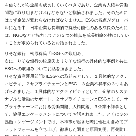
を借りながら企業も成長していくべきであり、企業も人権や労働
問題に取り組まなければならないと指摘されました。そのために
はまず企業が変わらなければなりません。ESGの観点がグローバ
ルになる中、日本企業も長期的で持続可能性のある成長のために
は、NGOなどと協力してこの３つの観点を成長戦略の柱にしてい
くことが求められているとお話されました。
りそな銀行 松原稔氏「ESGへの取組み」
次に、りそな銀行の松原氏よりりそな銀行の具体的な事例と共に
ESGへの取組みついてお話を頂きました。
りそな資産運用部門のESGへの取組みとして、１具体的なアクテ
ィビティ、２サプライチェーンとESG、３企業不祥事の３つをあ
げられました。１具体的なアクティビティとして、企業のサステ
ナブルな活動のサポート、２サプライチェーンとESGとして、サ
プライチェーンにおける労働問題、人権問題、３企業不祥事とし
て、協働エンゲージメントについてお話されました。とくに３の
協働エンゲージメントでは、不祥事が起きた際に他社を含めてプ
ラットフォームを立ち上げ、徹底した調査と原因究明、再発防止