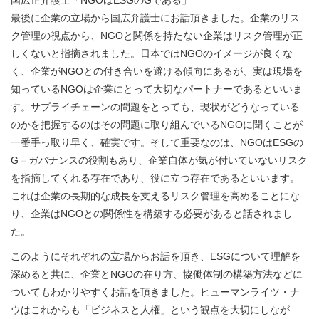
最後に企業の立場から国広弁護士にお話頂きました。企業のリス
ク管理の視点から、NGOと関係を持たない企業はリスク管理が正
しくないと指摘されました。日本ではNGOのイメージが良くな
く、企業がNGOとの付き合いを避ける傾向にあるが、実は現場を
知っているNGOは企業にとって大切なパートナーであるといいま
す。サプライチェーンの問題をとっても、現状がどうなっている
のかを把握するのはその問題に取り組んでいるNGOに聞くことが
一番手っ取り早く、確実です。そして重要なのは、NGOはESGの
G＝ガバナンスの役割もあり、企業自体が気が付いていないリスク
を指摘してくれる存在であり、役に立つ存在であるといいます。
これは企業の長期的な成長を支えるリスク管理を高めることにな
り、企業はNGOとの関係性を構築する必要があると話されまし
た。
このようにそれぞれの立場からお話を頂き、ESGについて理解を
深めると共に、企業とNGOの在り方、協働体制の構築方法などに
ついてもわかりやすくお話を頂きました。ヒューマンライツ・ナ
ウはこれからも「ビジネスと人権」という観点を大切にしなが