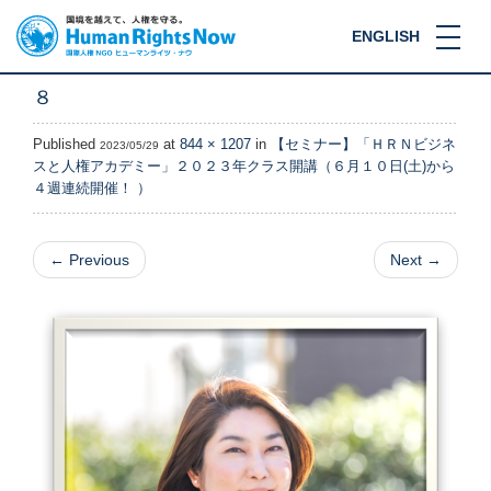
ENGLISH
８
Published
at
844 × 1207
in
【セミナー】「ＨＲＮビジネ
2023/05/29
スと人権アカデミー」２０２３年クラス開講（６月１０日(土)から
４週連続開催！ ）
←
Previous
Next
→